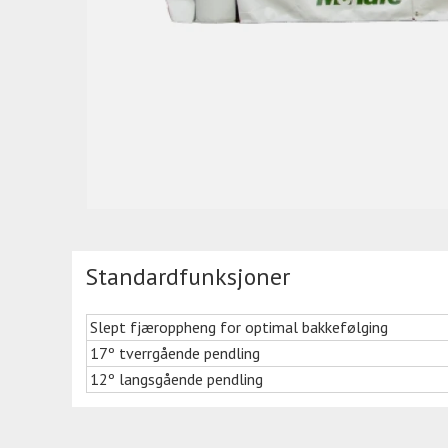
Standardfunksjoner
Slept fjæroppheng for optimal bakkefølging
17º tverrgående pendling
12º langsgående pendling