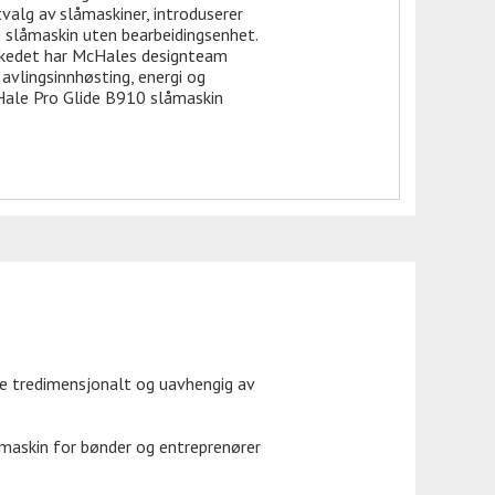
alg av slåmaskiner, introduserer
slåmaskin uten bearbeidingsenhet.
arkedet har McHales designteam
avlingsinnhøsting, energi og
cHale Pro Glide B910 slåmaskin
e tredimensjonalt og uavhengig av
låmaskin for bønder og entreprenører