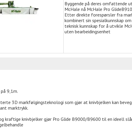
Byggende på deres omfattende utv
McHale nå McHale Pro GlideB910 
Etter direkte forespørsler fra m
kombinert sin spesialkunnskap om 
teknisk kunnskap for å utvikle M
uten bearbeidingsenhet
 på 9,1m.
terte 3D markfølgingsteknologi som gjør at knivbjelken kan beveg
ant marktrykk.
 og kraftige knivbjelker gjør Pro Glide B9000/B9600 til en ideell s
ngelbehandle