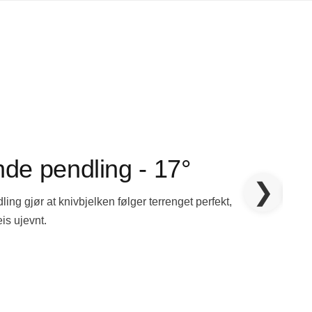
de pendling - 17°
❯
ing gjør at knivbjelken følger terrenget perfekt,
is ujevnt.