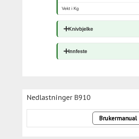
Vekt i Kg
Knivbjelke
Innfeste
Nedlastninger B910
Brukermanual