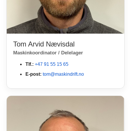
Tom Arvid Nævisdal
Maskinkoordinator / Delelager
Tlf.:
+47 91 55 15 65
E-post:
tom@maskindrift.no